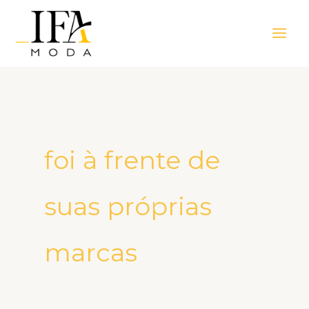
Ir
Main
para
Men
o
conteúdo
foi à frente de
suas próprias
marcas