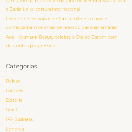
O mundo da moda está de olho nela: Bruna Souza leva
a Bahia à alta-costura internacional
Feita por eles: noivos botam a mão na massa e
confeccionam os anéis de noivado das suas amadas
Ana Hickmann Beauty celebra o Dia do Batom com
descontos progressivos
Categorias
Beleza
Desfiles
Editorial
Geral
IFA Business
Londres