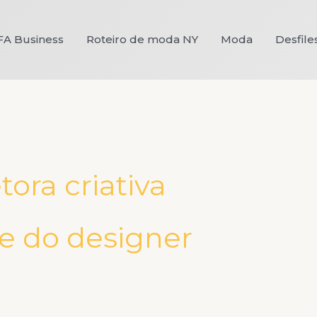
FA Business
Roteiro de moda NY
Moda
Desfile
tora criativa
 e do designer