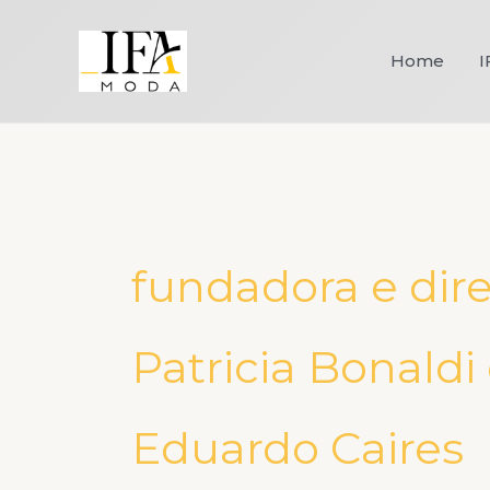
Ir
para
Home
I
o
conteúdo
fundadora e dire
Patricia Bonaldi
Eduardo Caires