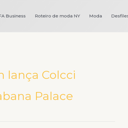
FA Business
Roteiro de moda NY
Moda
Desfile
 lança Colcci
abana Palace