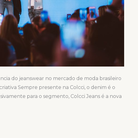
sência do jeanswear no mercado de moda brasileiro
criativa Sempre presente na Colcci, o denim é o
usivamente para o segmento, Colcci Jeans é a nova