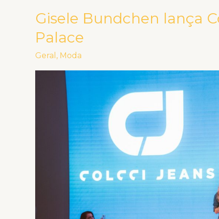
Gisele Bundchen lança C
Gisele
Bundchen
Palace
lança
Geral
,
Moda
Colcci
Jeans
no
Copacabana
Palace