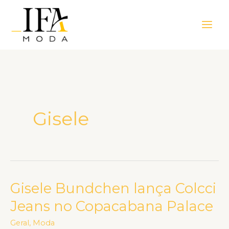
Ir
Main
para
Men
o
conteúdo
Gisele
Gisele Bundchen lança Colcci
Gisele
Bundchen
Jeans no Copacabana Palace
lança
Geral
,
Moda
Colcci