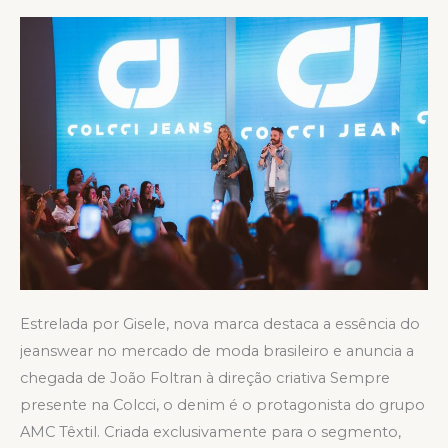
Jeans
no
Copacabana
Palace
Estrelada por Gisele, nova marca destaca a essência do
jeanswear no mercado de moda brasileiro e anuncia a
chegada de João Foltran à direção criativa Sempre
presente na Colcci, o denim é o protagonista do grupo
AMC Têxtil. Criada exclusivamente para o segmento,