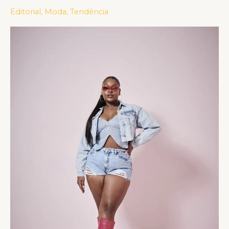
GIRLS
Editorial
,
Moda
,
Tendência
EM
TRÊS
LINHAS