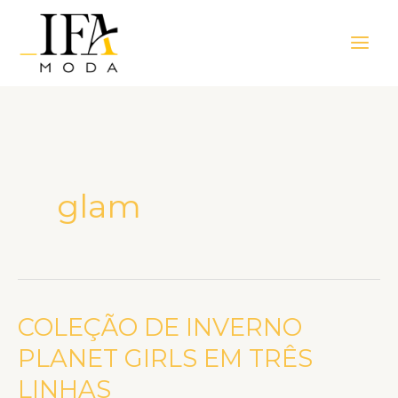
Ir
Main
para
Men
o
conteúdo
glam
COLEÇÃO DE INVERNO
COLEÇÃO
DE
PLANET GIRLS EM TRÊS
INVERNO
LINHAS
PLANET