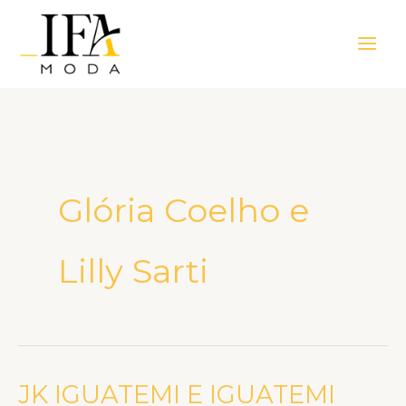
Ir
Main
para
Men
o
conteúdo
Glória Coelho e
Lilly Sarti
JK IGUATEMI E IGUATEMI
JK