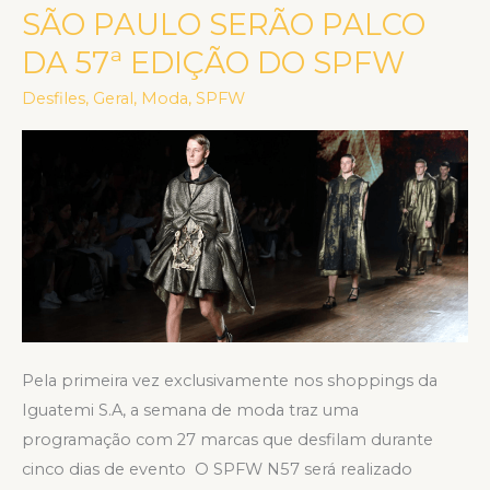
IGUATEMI
SÃO PAULO SERÃO PALCO
E
DA 57ª EDIÇÃO DO SPFW
IGUATEMI
SÃO
Desfiles
,
Geral
,
Moda
,
SPFW
PAULO
SERÃO
PALCO
DA
57ª
EDIÇÃO
DO
SPFW
Pela primeira vez exclusivamente nos shoppings da
Iguatemi S.A, a semana de moda traz uma
programação com 27 marcas que desfilam durante
cinco dias de evento O SPFW N57 será realizado