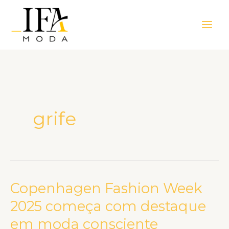
Ir
Main
para
Men
o
conteúdo
grife
Copenhagen Fashion Week
Copenhagen
Fashion
2025 começa com destaque
Week
em moda consciente
2025