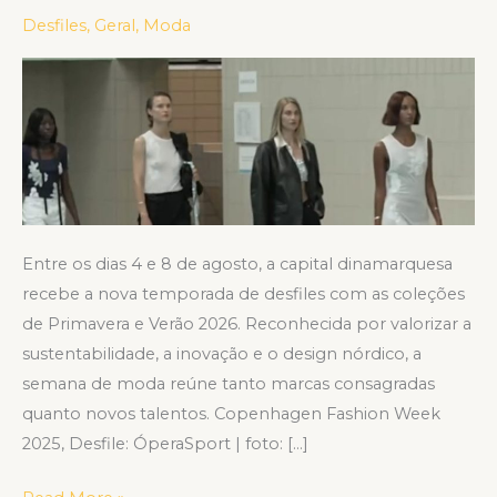
começa
Desfiles
,
Geral
,
Moda
com
destaque
em
moda
consciente
Entre os dias 4 e 8 de agosto, a capital dinamarquesa
recebe a nova temporada de desfiles com as coleções
de Primavera e Verão 2026. Reconhecida por valorizar a
sustentabilidade, a inovação e o design nórdico, a
semana de moda reúne tanto marcas consagradas
quanto novos talentos. Copenhagen Fashion Week
2025, Desfile: ÓperaSport | foto: […]