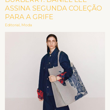
DANIEL
ASSINA SEGUNDA COLEÇÃO
LEE
PARA A GRIFE
ASSINA
SEGUNDA
Editorial
,
Moda
COLEÇÃO
PARA
A
GRIFE