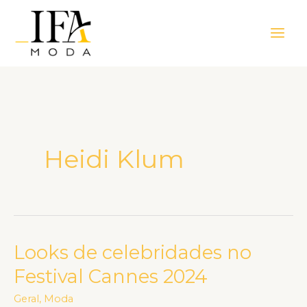
Ir
Main
para
Men
o
conteúdo
Heidi Klum
Looks de celebridades no
Looks
de
Festival Cannes 2024
celebridades
Geral
,
Moda
no