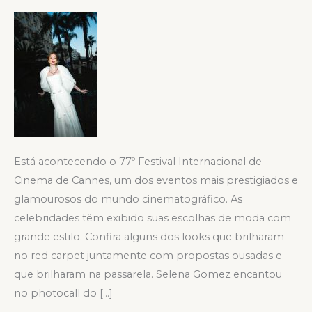
Festival
Cannes
2024
Está acontecendo o 77º Festival Internacional de
Cinema de Cannes, um dos eventos mais prestigiados e
glamourosos do mundo cinematográfico. As
celebridades têm exibido suas escolhas de moda com
grande estilo. Confira alguns dos looks que brilharam
no red carpet juntamente com propostas ousadas e
que brilharam na passarela. Selena Gomez encantou
no photocall do […]