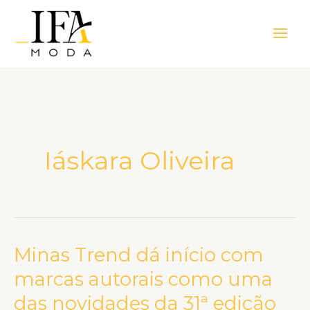
Ir
Main
para
Men
o
conteúdo
Iáskara Oliveira
Minas Trend dá início com
Minas
Trend
marcas autorais como uma
dá
das novidades da 31ª edição
início