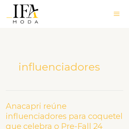
Ir
Main
para
Men
o
conteúdo
influenciadores
Anacapri reúne
Anacapri
reúne
influenciadores para coquetel
influenciadores
que celebra o Pre-Fall 24
para