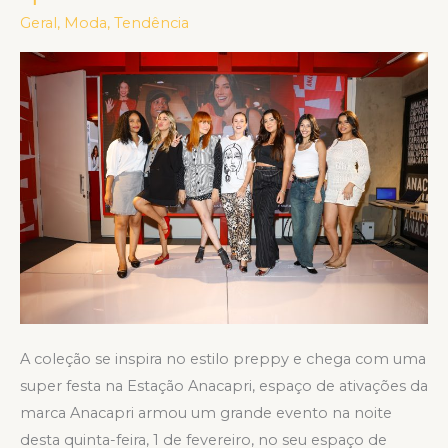
coquetel
Geral
,
Moda
,
Tendência
que
celebra
o
Pre-
Fall
24
A coleção se inspira no estilo preppy e chega com uma
super festa na Estação Anacapri, espaço de ativações da
marca Anacapri armou um grande evento na noite
desta quinta-feira, 1 de fevereiro, no seu espaço de