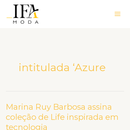
Ir
Main
para
Men
o
conteúdo
intitulada ‘Azure
Marina Ruy Barbosa assina
Marina
Ruy
coleção de Life inspirada em
Barbosa
tecnologia
assina