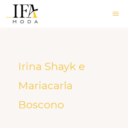
Ir
Main
para
Men
o
conteúdo
Irina Shayk e
Mariacarla
Boscono