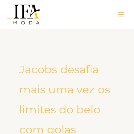
Ir
Main
para
Men
o
conteúdo
Jacobs desafia
mais uma vez os
limites do belo
com golas