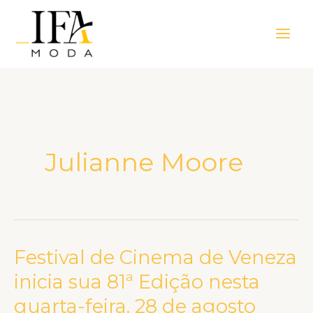
Ir
Main
para
Men
o
conteúdo
Julianne Moore
Festival de Cinema de Veneza
Festival
de
inicia sua 81ª Edição nesta
Cinema
quarta-feira, 28 de agosto
de