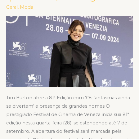
Veneza
Geral
,
Moda
inicia
sua
81ª
Edição
nesta
quarta-
feira,
28
de
agosto
Tim Burton abre a 81ª Edição com ‘Os fantasmas ainda
se divertem’ e presença de grandes nomes O
prestigiado Festival de Cinema de Veneza inicia sua 81ª
edição nesta quarta-feira (28), se estendendo até 7 de
setembro. A abertura do festival será marcada pela