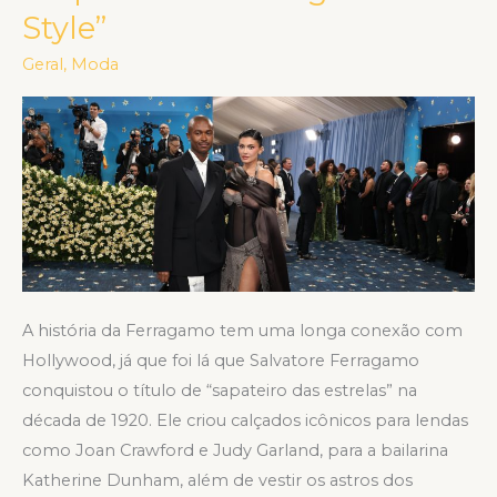
Style”
no
Met
Geral
,
Moda
Gala
2025
“Superfine:
Tailoring
Black
Style”
A história da Ferragamo tem uma longa conexão com
Hollywood, já que foi lá que Salvatore Ferragamo
conquistou o título de “sapateiro das estrelas” na
década de 1920. Ele criou calçados icônicos para lendas
como Joan Crawford e Judy Garland, para a bailarina
Katherine Dunham, além de vestir os astros dos