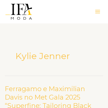
Ir
Main
para
Men
o
conteúdo
Kylie Jenner
Ferragamo e Maximilian
Ferragamo
e
Davis no Met Gala 2025
Maximilian
“Superfine: Tailoring Black
Davis