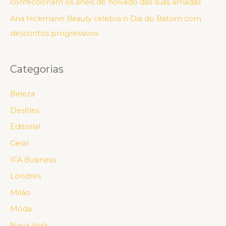
confeccionam os anéis de noivado das suas amadas
Ana Hickmann Beauty celebra o Dia do Batom com
descontos progressivos
Categorias
Beleza
Desfiles
Editorial
Geral
IFA Business
Londres
Milão
Moda
Nova York