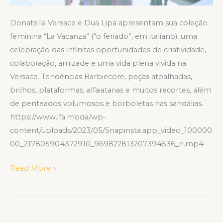
Donatella Versace e Dua Lipa apresentam sua coleção
feminina “La Vacanza” (“o feriado”, em italiano), uma
celebração das infinitas oportunidades de criatividade,
colaboração, amizade e uma vida plena vivida na
Versace. Tendências Barbiecore, peças atoalhadas,
brilhos, plataformas, alfaiatarias e muitos recortes, além
de penteados volumosos e borboletas nas sandálias.
https://www.ifa.moda/wp-
content/uploads/2023/05/Snapinsta.app_video_100000
00_217805904372910_969822813207394536_n.mp4
Read More »