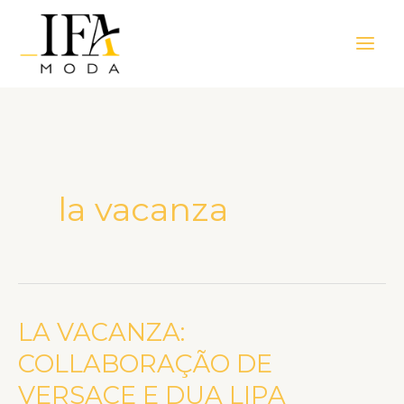
Ir
Main
para
Men
o
conteúdo
la vacanza
LA VACANZA:
LA
VACANZA:
COLLABORAÇÃO DE
COLLABORAÇÃO
VERSACE E DUA LIPA
DE