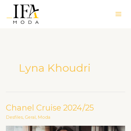
Ir
Main
para
Men
o
conteúdo
Lyna Khoudri
Chanel Cruise 2024/25
Chanel
Cruise
Desfiles
,
Geral
,
Moda
2024/25