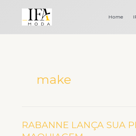
Ir
para
Home
I
o
conteúdo
make
RABANNE LANÇA SUA P
RABANNE
LANÇA