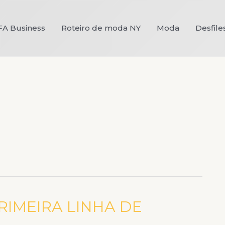
FA Business
Roteiro de moda NY
Moda
Desfile
RIMEIRA LINHA DE