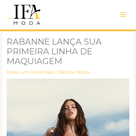
Ir
Main
para
Men
o
conteúdo
RABANNE LANÇA SUA
PRIMEIRA LINHA DE
MAQUIAGEM
Deixe um comentário
/
Beleza
,
Moda