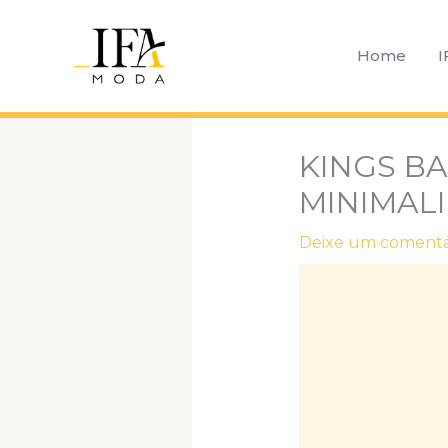
Ir
para
Home
I
o
conteúdo
KINGS B
MINIMALI
Deixe um comentá