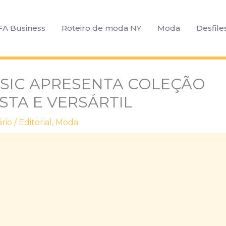
FA Business
Roteiro de moda NY
Moda
Desfile
ASIC APRESENTA COLEÇÃO
STA E VERSÁRTIL
rio
/
Editorial
,
Moda