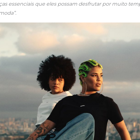
eças essenciais que eles possam desfrutar por muito te
moda”.