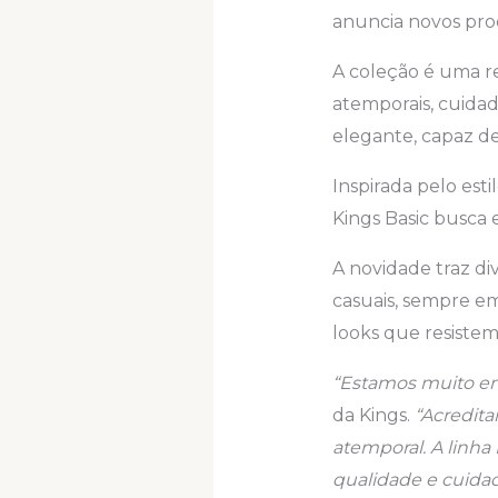
anuncia novos prod
A coleção é uma re
atemporais, cuida
elegante, capaz de
Inspirada pelo est
Kings Basic busca 
A novidade traz di
casuais, sempre em
looks que resiste
“Estamos muito en
da Kings.
“Acredita
atemporal. A linha
qualidade e cuida