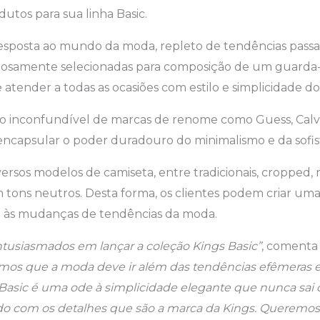
utos para sua linha Basic.
sposta ao mundo da moda, repleto de tendências passage
dosamente selecionadas para composição de um guarda-r
 atender a todas as ocasiões com estilo e simplicidade d
ilo inconfundível de marcas de renome como Guess, Calvin
encapsular o poder duradouro do minimalismo e da sofis
versos modelos de camiseta, entre tradicionais, cropped, 
 tons neutros. Desta forma, os clientes podem criar uma
m às mudanças de tendências da moda.
tusiasmados em lançar a coleção Kings Basic”
, comenta 
mos que a moda deve ir além das tendências efêmeras e 
 Basic é uma ode à simplicidade elegante que nunca sai
do com os detalhes que são a marca da Kings. Queremos 