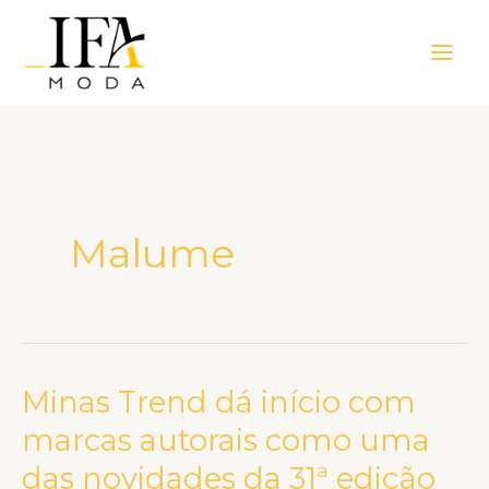
Ir
Main
para
Men
o
conteúdo
Malume
Minas Trend dá início com
Minas
Trend
marcas autorais como uma
dá
das novidades da 31ª edição
início