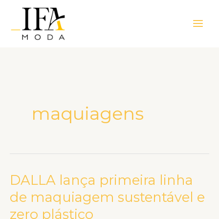
Ir
Main
para
Men
o
conteúdo
maquiagens
DALLA lança primeira linha
DALLA
lança
de maquiagem sustentável e
primeira
zero plástico
linha