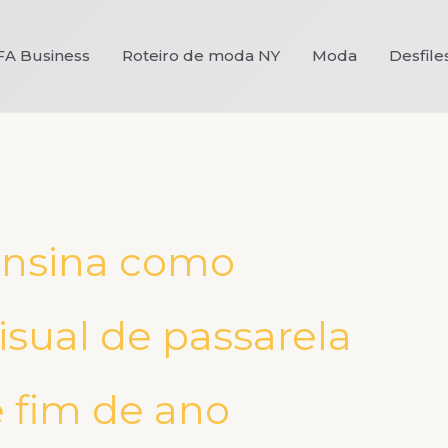
FA Business
Roteiro de moda NY
Moda
Desfile
ensina como
isual de passarela
e fim de ano