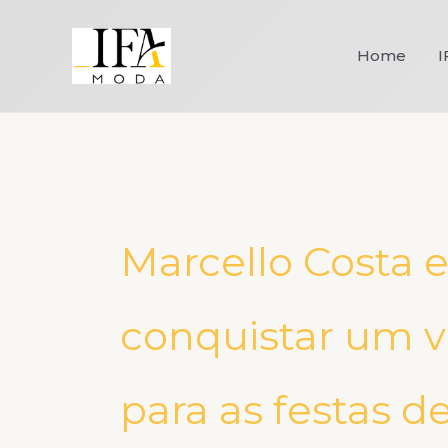
Ir
para
Home
I
o
conteúdo
Marcello Costa 
conquistar um v
para as festas d