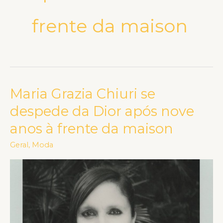
frente da maison
Maria Grazia Chiuri se
Maria
Grazia
despede da Dior após nove
Chiuri
anos à frente da maison
se
despede
Geral
,
Moda
da
Dior
após
nove
anos