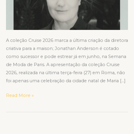
à
frente
da
maison
A coleção Cruise 2026 marca a última criação da diretora
criativa para a maison; Jonathan Anderson é cotado
como sucessor e pode estrear já em junho, na Semana
de Moda de Paris. A apresentação da coleção Cruise
2026, realizada na última terça-feira (27) em Roma, não
foi apenas uma celebração da cidade natal de Maria […]
Read More »