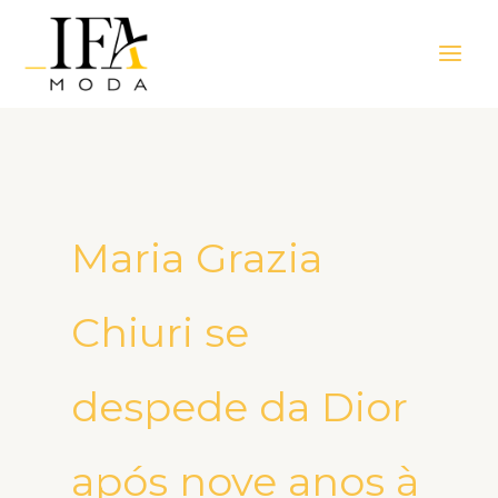
Ir
Main
para
Men
o
conteúdo
Maria Grazia
Chiuri se
despede da Dior
após nove anos à