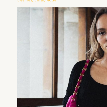
Desfiles
,
Geral
,
Moda
2024/25