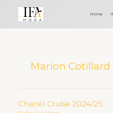
Ir
para
Home
I
o
conteúdo
Marion Cotillard
Chanel Cruise 2024/25
Chanel
Cruise