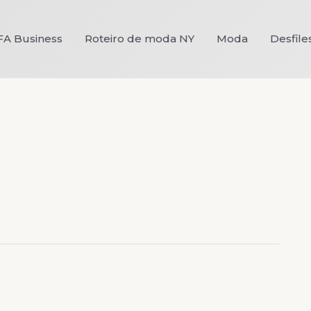
FA Business
Roteiro de moda NY
Moda
Desfile