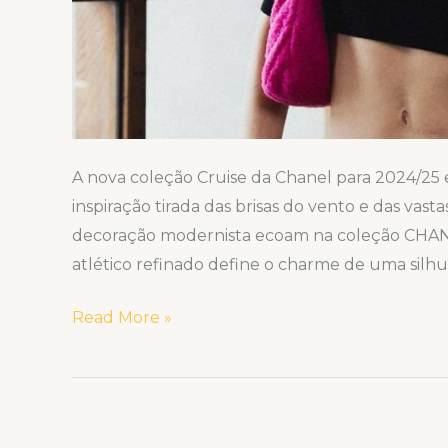
A nova coleção Cruise da Chanel para 2024/2
inspiração tirada das brisas do vento e das vas
decoração modernista ecoam na coleção CHANEL
atlético refinado define o charme de uma silh
Read More »