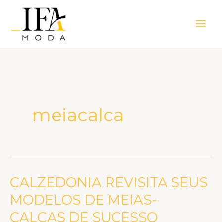
Ir
Main
para
Men
o
conteúdo
meiacalca
CALZEDONIA REVISITA SEUS
CALZEDONIA
REVISITA
MODELOS DE MEIAS-
SEUS
CALÇAS DE SUCESSO
MODELOS