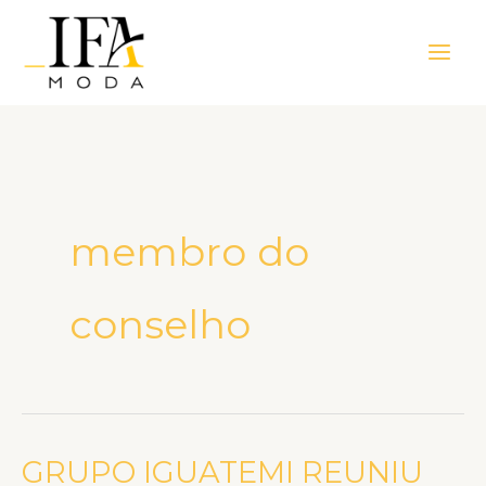
Ir
Main
para
Men
o
conteúdo
membro do
conselho
GRUPO IGUATEMI REUNIU
GRUPO