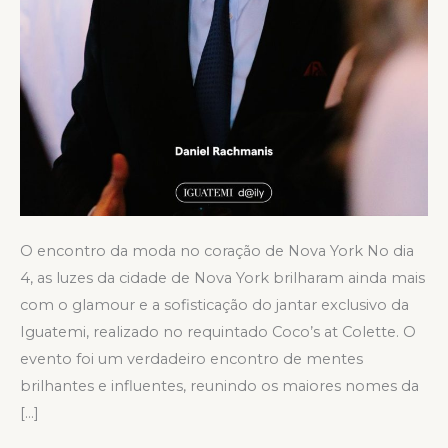
O encontro da moda no coração de Nova York No dia
4, as luzes da cidade de Nova York brilharam ainda mais
com o glamour e a sofisticação do jantar exclusivo da
Iguatemi, realizado no requintado Coco’s at Colette. O
evento foi um verdadeiro encontro de mentes
brilhantes e influentes, reunindo os maiores nomes da
[…]