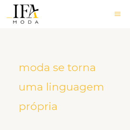
Ir
Main
para
Men
o
conteúdo
moda se torna
uma linguagem
própria