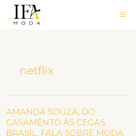
Ir
Main
para
Men
o
conteúdo
netflix
AMANDA SOUZA, DO
AMANDA
SOUZA,
CASAMENTO ÀS CEGAS
DO
BRASIL, FALA SOBRE MODA
CASAMENTO