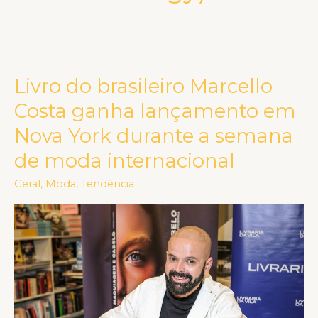
Livro do brasileiro Marcello
Livro
do
Costa ganha lançamento em
brasileiro
Nova York durante a semana
Marcello
de moda internacional
Costa
ganha
Geral
,
Moda
,
Tendência
lançamento
em
Nova
York
durante
a
semana