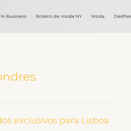
FA Business
Roteiro de moda NY
Moda
Desfile
ondres
dos exclusivos para Lisboa