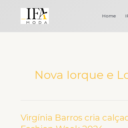
Ir
para
Home
I
o
conteúdo
Nova Iorque e L
Virgínia Barros cria calça
Virgínia
Barros