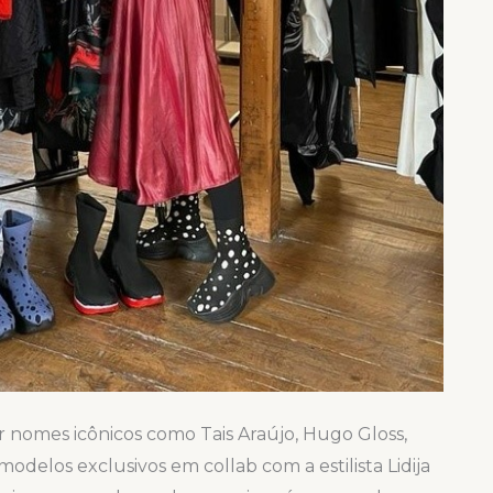
ar nomes icônicos como Tais Araújo, Hugo Gloss,
odelos exclusivos em collab com a estilista Lidija