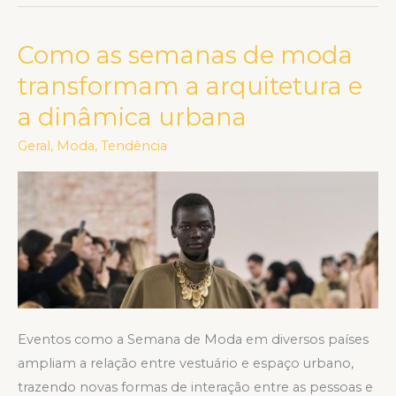
Como as semanas de moda
Como
as
transformam a arquitetura e
semanas
a dinâmica urbana
de
moda
Geral
,
Moda
,
Tendência
transformam
a arquitetura e
a
dinâmica
urbana
Eventos como a Semana de Moda em diversos países
ampliam a relação entre vestuário e espaço urbano,
trazendo novas formas de interação entre as pessoas e