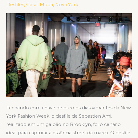
NYFW
Desfiles
,
Geral
,
Moda
,
Nova York
no
Desfile
de
Sebastien
Ami
Fechando com chave de ouro os dias vibrantes da New
York Fashion Week, o desfile de Sebastien Ami,
realizado em um galpão no Brooklyn, foi o cenário
ideal para capturar a essência street da marca. O desfile