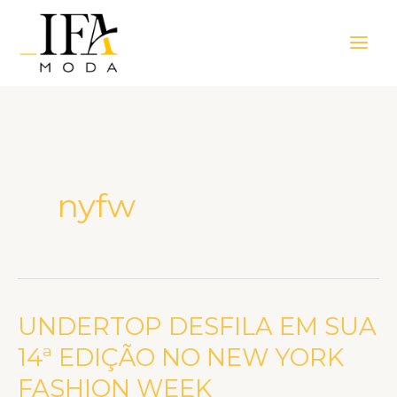
Ir
Main
para
Men
o
conteúdo
nyfw
UNDERTOP DESFILA EM SUA
UNDERTOP
DESFILA
14ª EDIÇÃO NO NEW YORK
EM
FASHION WEEK
SUA