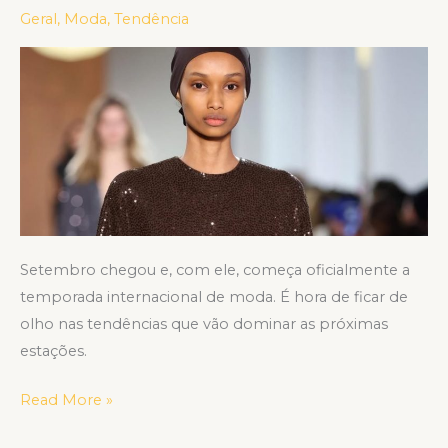
ano
Geral
,
Moda
,
Tendência
começou!
Confira
o
calendário
das
Fashion
Weeks
2025
Setembro chegou e, com ele, começa oficialmente a
temporada internacional de moda. É hora de ficar de
olho nas tendências que vão dominar as próximas
estações.
Read More »