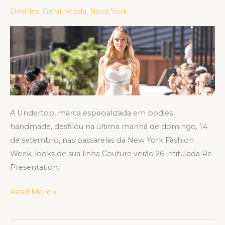
14ª
Desfiles
,
Geral
,
Moda
,
Nova York
EDIÇÃO
NO NEW
YORK
FASHION
WEEK
A Undertop, marca especializada em bodies
handmade, desfilou na última manhã de domingo, 14
de setembro, nas passarelas da New York Fashion
Week, looks de sua linha Couture verão 26 intitulada Re-
Presentation.
Read More »