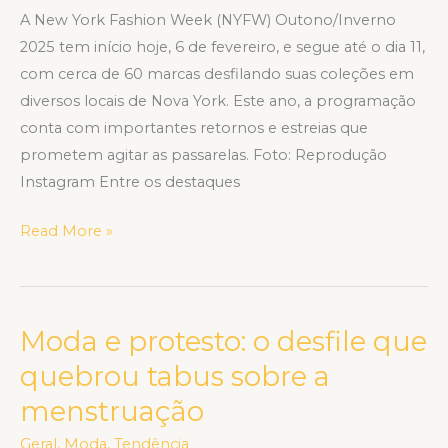
A New York Fashion Week (NYFW) Outono/Inverno
2025 tem início hoje, 6 de fevereiro, e segue até o dia 11,
com cerca de 60 marcas desfilando suas coleções em
diversos locais de Nova York. Este ano, a programação
conta com importantes retornos e estreias que
prometem agitar as passarelas. Foto: Reprodução
Instagram Entre os destaques
Read More »
Moda e protesto: o desfile que
Moda
e
quebrou tabus sobre a
protesto:
menstruação
o
desfile
Geral
,
Moda
,
Tendência