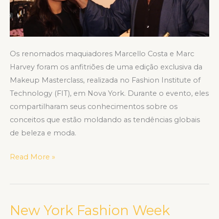
em
NY
Os renomados maquiadores Marcello Costa e Marc
Harvey foram os anfitriões de uma edição exclusiva da
Makeup Masterclass, realizada no Fashion Institute of
Technology (FIT), em Nova York. Durante o evento, eles
compartilharam seus conhecimentos sobre os
conceitos que estão moldando as tendências globais
de beleza e moda.
Read More »
New York Fashion Week
New