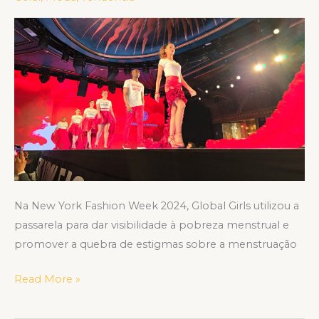
que
quebrou
tabus
sobre
a
menstruação
Na New York Fashion Week 2024, Global Girls utilizou a
passarela para dar visibilidade à pobreza menstrual e
promover a quebra de estigmas sobre a menstruação
Read More »