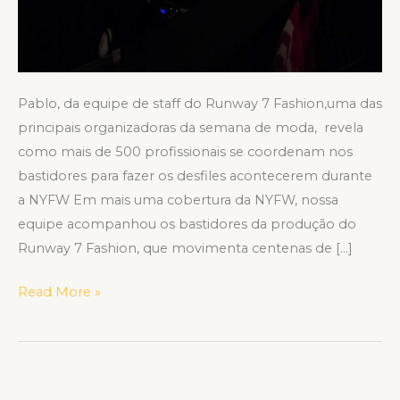
Pablo, da equipe de staff do Runway 7 Fashion,uma das
principais organizadoras da semana de moda, revela
como mais de 500 profissionais se coordenam nos
bastidores para fazer os desfiles acontecerem durante
a NYFW Em mais uma cobertura da NYFW, nossa
equipe acompanhou os bastidores da produção do
Runway 7 Fashion, que movimenta centenas de […]
Read More »