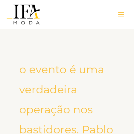
Ir
Main
para
Men
o
conteúdo
o evento é uma
verdadeira
operação nos
bastidores. Pablo