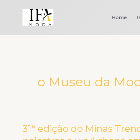
Ir
para
Home
I
o
conteúdo
o Museu da Mo
31ª edição do Minas Tren
31ª
edição