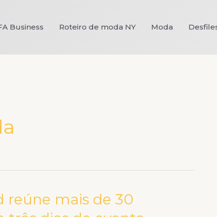
FA Business
Roteiro de moda NY
Moda
Desfile
da
d reúne mais de 30