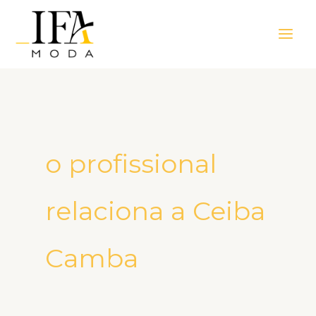
Ir
Main
para
Men
o
conteúdo
o profissional
relaciona a Ceiba
Camba