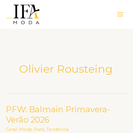
Ir
Main
para
Men
o
conteúdo
Olivier Rousteing
PFW: Balmain Primavera-
PFW:
Balmain
Verão 2026
Primavera-
Geral
,
Moda
,
Paris
,
Tendência
Verão