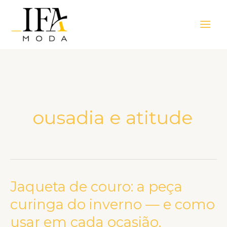
Ir
Main
para
Men
o
conteúdo
ousadia e atitude
Jaqueta de couro: a peça
Jaqueta
de
curinga do inverno — e como
couro:
usar em cada ocasião,
a