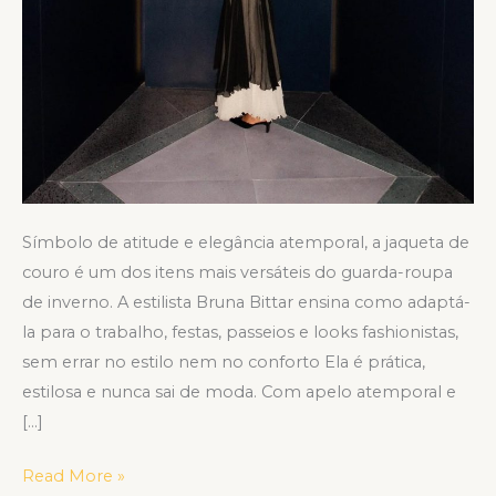
Símbolo de atitude e elegância atemporal, a jaqueta de
couro é um dos itens mais versáteis do guarda-roupa
de inverno. A estilista Bruna Bittar ensina como adaptá-
la para o trabalho, festas, passeios e looks fashionistas,
sem errar no estilo nem no conforto Ela é prática,
estilosa e nunca sai de moda. Com apelo atemporal e
[…]
Read More »