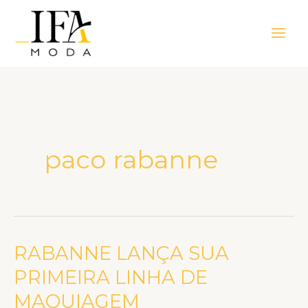
Ir
Main
para
Men
o
conteúdo
paco rabanne
RABANNE LANÇA SUA
RABANNE
LANÇA
PRIMEIRA LINHA DE
SUA
MAQUIAGEM
PRIMEIRA