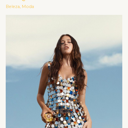
LINHA
Beleza
,
Moda
DE
MAQUIAGEM