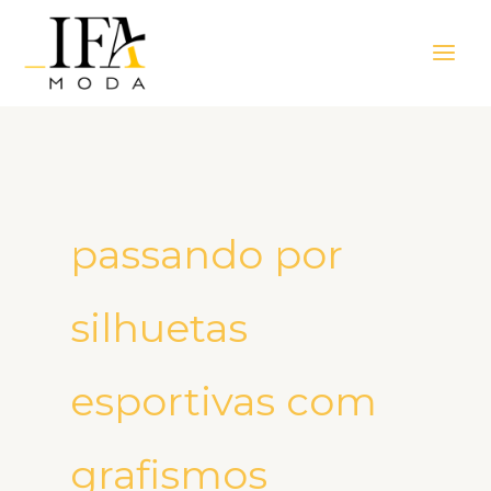
Ir
Main
para
Men
o
conteúdo
passando por
silhuetas
esportivas com
grafismos