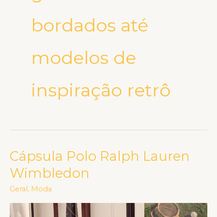
bordados até
modelos de
inspiração retrô
Cápsula Polo Ralph Lauren
Cápsula
Polo
Wimbledon
Ralph
Geral
,
Moda
Lauren
Wimbledon