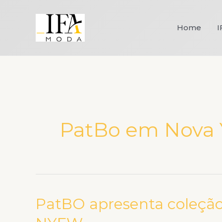
Ir
para
Home
I
o
conteúdo
PatBo em Nova 
PatBO apresenta coleção 
PatBO
apresenta