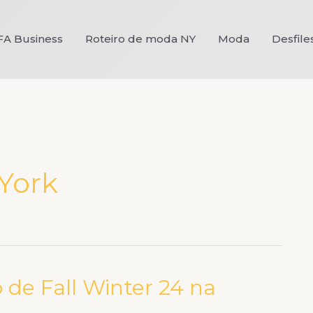
FA Business
Roteiro de moda NY
Moda
Desfile
York
de Fall Winter 24 na