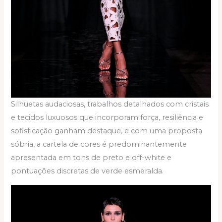
Silhuetas audaciosas, trabalhos detalhados com cristais
e tecidos luxuosos que incorporam força, resiliência e
sofisticação ganham destaque, e com uma proposta
sóbria, a cartela de cores é predominantemente
apresentada em tons de preto e off-white e
pontuações discretas de verde esmeralda.