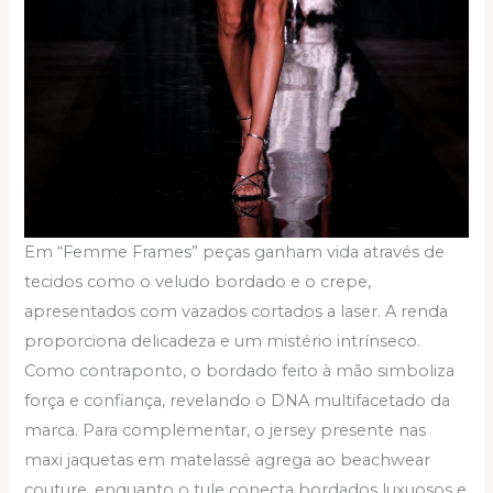
Em “Femme Frames” peças ganham vida através de
tecidos como o veludo bordado e o crepe,
apresentados com vazados cortados a laser. A renda
proporciona delicadeza e um mistério intrínseco.
Como contraponto, o bordado feito à mão simboliza
força e confiança, revelando o DNA multifacetado da
marca. Para complementar, o jersey presente nas
maxi jaquetas em matelassê agrega ao beachwear
couture, enquanto o tule conecta bordados luxuosos e