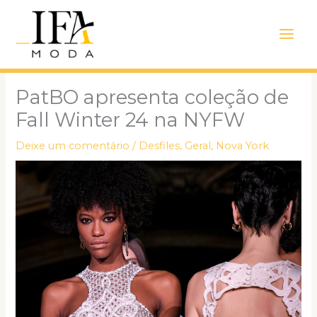
Ir
Main
para
Men
o
conteúdo
PatBO apresenta coleção de
Fall Winter 24 na NYFW
Deixe um comentário
/
Desfiles
,
Geral
,
Nova York