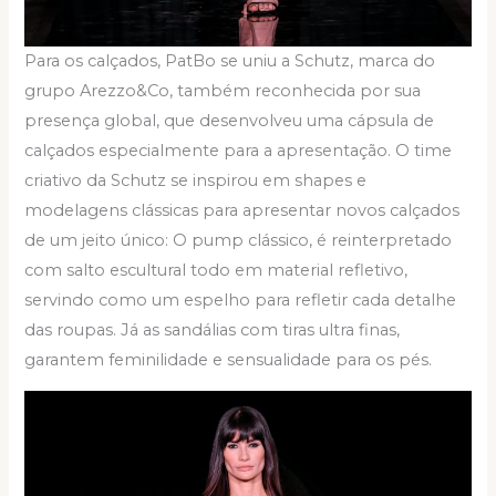
Para os calçados, PatBo se uniu a Schutz, marca do
grupo Arezzo&Co, também reconhecida por sua
presença global, que desenvolveu uma cápsula de
calçados especialmente para a apresentação. O time
criativo da Schutz se inspirou em shapes e
modelagens clássicas para apresentar novos calçados
de um jeito único: O pump clássico, é reinterpretado
com salto escultural todo em material refletivo,
servindo como um espelho para refletir cada detalhe
das roupas. Já as sandálias com tiras ultra finas,
garantem feminilidade e sensualidade para os pés.