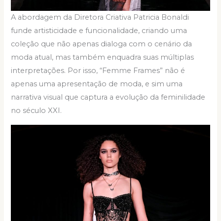
A abordagem da Diretora Criativa Patricia Bonaldi
funde artisticidade e funcionalidade, criando uma
coleção que não apenas dialoga com o cenário da
moda atual, mas também enquadra suas múltiplas
interpretações. Por isso, “Femme Frames” não é
apenas uma apresentação de moda, e sim uma
narrativa visual que captura a evolução da feminilidade
no século XXI.