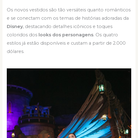
Os novos vestidos são tão versáteis quanto românticos
e se conectam com os temas de histórias adoradas da
Disney
, destacando detalhes icônicos e toques
coloridos dos
looks dos personagens
. Os quatro
estilos já estão disponíveis e custam a partir de 2.000
dólares.