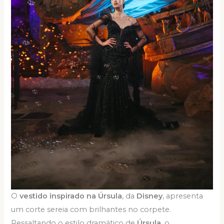
O
vestido inspirado na Úrsula
, da
Disney
, apresenta
um corte sereia com brilhantes no corpete.
Ressaltando o estilo dramático de
Úrsula
, o