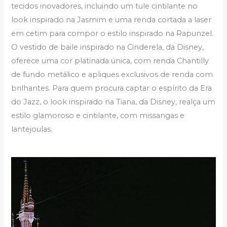
tecidos inovadores, incluindo um tule cintilante no
look inspirado na Jasmim e uma renda cortada a laser
em cetim para compor o estilo inspirado na Rapunzel.
O vestido de baile inspirado na Cinderela, da Disney,
oferece uma cor platinada única, com renda Chantilly
de fundo metálico e apliques exclusivos de renda com
brilhantes. Para quem procura captar o espírito da Era
do Jazz, o look inspirado na Tiana, da Disney, realça um
estilo glamoroso e cintilante, com missangas e
lantejoulas.