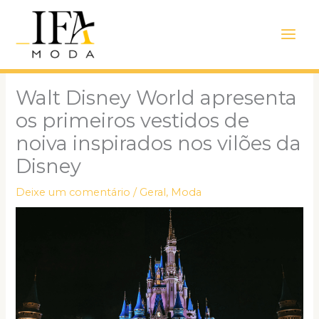
Ir
Main
para
Men
o
conteúdo
Walt Disney World apresenta
os primeiros vestidos de
noiva inspirados nos vilões da
Disney
Deixe um comentário
/
Geral
,
Moda