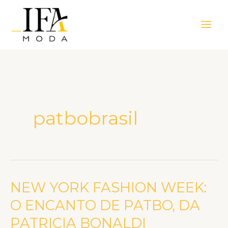
Ir
Main
para
Men
o
conteúdo
patbobrasil
NEW YORK FASHION WEEK:
NEW
YORK
O ENCANTO DE PATBO, DA
FASHION
PATRICIA BONALDI
WEEK: