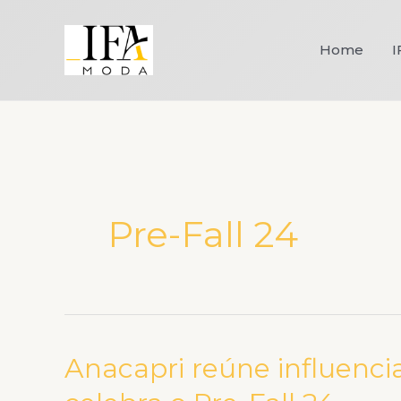
Ir
para
Home
I
o
conteúdo
Pre-Fall 24
Anacapri reúne influenci
Anacapri
reúne