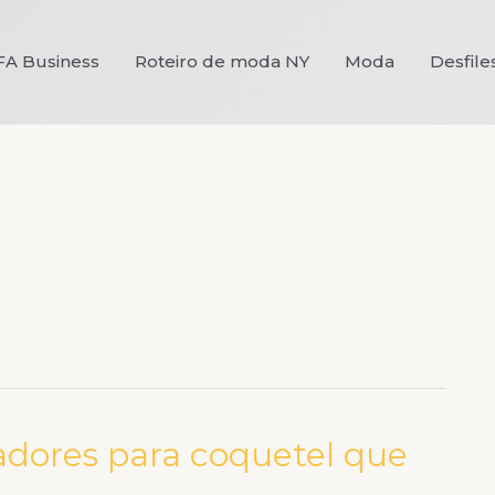
FA Business
Roteiro de moda NY
Moda
Desfile
adores para coquetel que