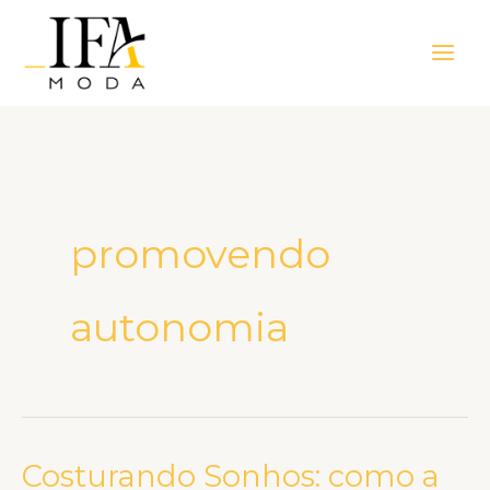
Ir
Main
para
Men
o
conteúdo
promovendo
autonomia
Costurando Sonhos: como a
Costurando