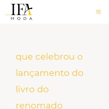
Ir
Main
para
Men
o
conteúdo
que celebrou o
lançamento do
livro do
renomado