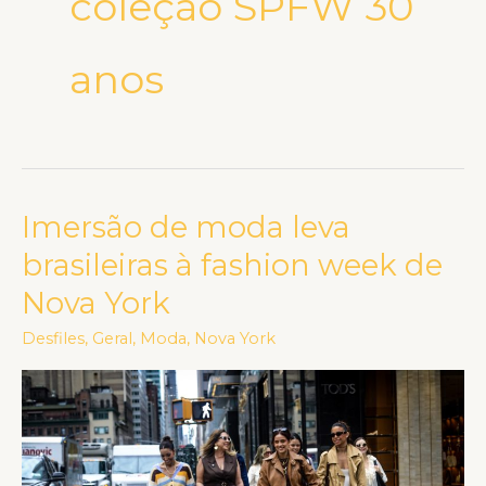
coleção SPFW 30
anos
Imersão de moda leva
Imersão
de
brasileiras à fashion week de
moda
Nova York
leva
brasileiras
Desfiles
,
Geral
,
Moda
,
Nova York
à
fashion
week
de
Nova