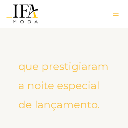
Ir
Main
para
Men
o
conteúdo
que prestigiaram
a noite especial
de lançamento.