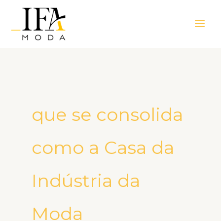
Ir
Main
para
Men
o
conteúdo
que se consolida
como a Casa da
Indústria da
Moda