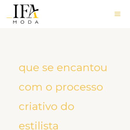
Ir
Main
para
Men
o
conteúdo
que se encantou
com o processo
criativo do
estilista