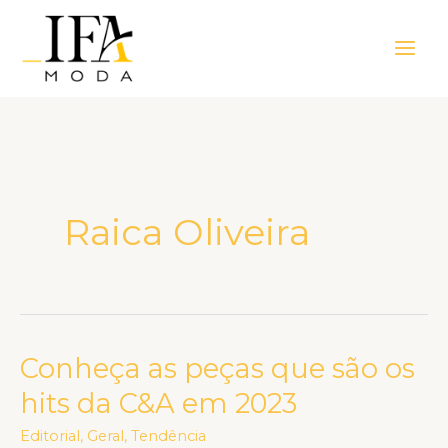
Ir
Main
para
Men
o
conteúdo
Raica Oliveira
Conheça as peças que são os
Conheça
as
hits da C&A em 2023
peças
Editorial
,
Geral
,
Tendência
que